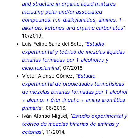
and structure in organic liquid mixtures
including polar and/or associated
compounds: n,n-dialkylamides, amines, 1-
alkanols, ketones and organic carbonates
”,
10/2019.
Luis Felipe Sanz del Soto, “
Estudio
experimental y teórico de mezclas líquidas
binarias formadas por 1-alcoholes y
ciclohexilamina
”, 07/2016.
Víctor Alonso Gómez, “
Estudio
experimental de propiedades termofísicas
de mezclas binarias formadas por 1-alcohol
+ alcano, + éter lineal o + amina aromática
primaria
”, 06/2016.
Iván Alonso Miguel, “
Estudio experimental y
teórico de mezclas binarias de aminas y
cetonas
”, 11/2014.