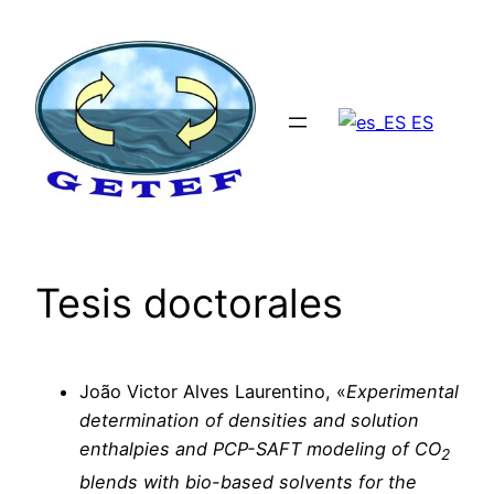
Saltar
al
contenido
ES
Tesis doctorales
João Victor Alves Laurentino, «
Experimental
determination of densities and solution
enthalpies and PCP-SAFT modeling of CO
2
blends with bio-based solvents for the